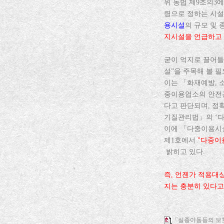
위 동법 제9조의3
령으로 정하는 시설
용시설
의 규모 및 
지시설을 언급하고 
굳이 억지로 끌어들
설”을 주목해 볼 필
이는 「화재예방, 
중이용업소의 안전관
다고 판단되며, 정
기질관리법」의 ‘
이에 「다중이용시설
제1호에서
"다중이
밝히고 있다.
즉, 언젠가 적용대
지는 충분히 있다고
「실종아동등의 보호