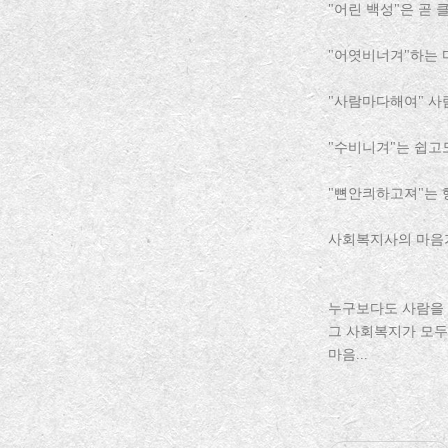
"어린 백성"은 곧
"어엿비너겨"하는 
"사람마다해여" 사
"수비니겨"는 쉽고
"뼌안킈하고져"는 
사회복지사의 마음가
누구보다도 사람을 
그 사회복지가 모두
마음...