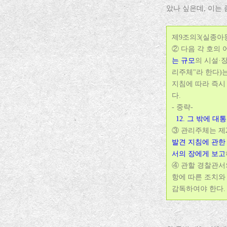
았나 싶은데, 이는
제9조의3(실종아동
② 다음 각 호의
는 규모
의 시설·
리주체"라 한다)
지침에 따라 즉시
다.
- 중략-
12. 그 밖에 
③ 관리주체는 제
발견 지침에 관한 
서의 장에게 보고
④ 관할 경찰관서
항에 따른 조치와
감독하여야 한다.