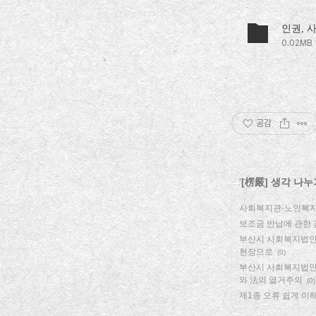
인권, 
0.02MB
공감
'
[楞嚴] 생각 나누
사회복지관·노인복지
보조금 반납에 관한
부산시 사회복지법인
현장으로
(0)
부산시 사회복지법인
와 法의 열거주의
(0)
제1종 오류 쉽게 이