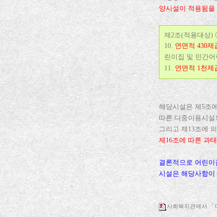
양시설이 적용됨을 
제2조(적용대상) ①
10.
연면적 430
린이집 및 민간
11.
연면적 1천제
해당시설은 제5조에
따른 다중이용시설의
그리고 제13조에 의
제16조에 따른 과
결론적으로 어린이집
시설은 해당사항이 
사회복지관에서 「다