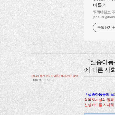
비틀기
學而時習之 不亦說乎
jshever@hanm
구독하기
「실종아동등
에 따른 사
[정보] 복지 이야기/[法] 복지관련 법령
2016. 3. 18. 10:51
,
「실종아동등의 보호
회복지시설의 장과
신상카드를 지자체 