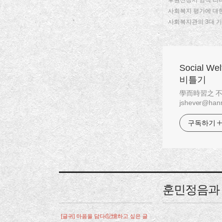
후원신청서 양식 리
사회복지 평가에 대
사회복지관의 3대 
Social W
비틀기
學而時習之 不亦說乎
jshever@hanm
구독하기
훈민정음과
[글귀] 마음을 담다/記憶하고 싶은 글