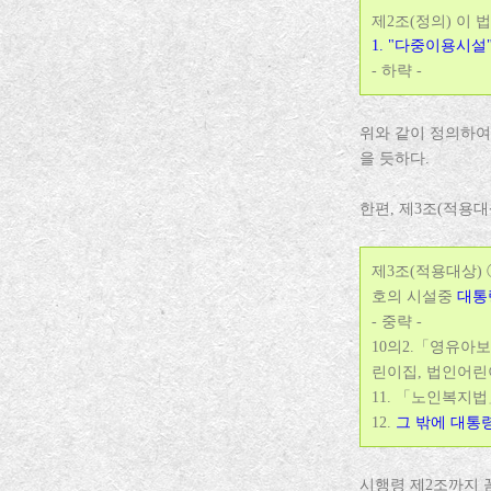
제2조(정의) 이
1. "다중이용시
- 하략 -
위와 같이 정의하여
을 듯하다.
한편, 제3조(적용대
제3조(적용대상)
호의 시설중
대통
- 중략 -
10의2.「영유아
린이집, 법인어린
11. 「노인복지법
12.
그 밖에 대통
시행령 제2조까지 