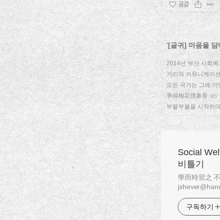
공감
'
[글귀] 마음을 담
2014년 부산 사회
거리와 커뮤니케이션
모든 국가는 그에 마
爭得梅花撲鼻香
(0)
부블부블을 시작하
Social W
비틀기
學而時習之 不亦說乎
jshever@hanm
구독하기