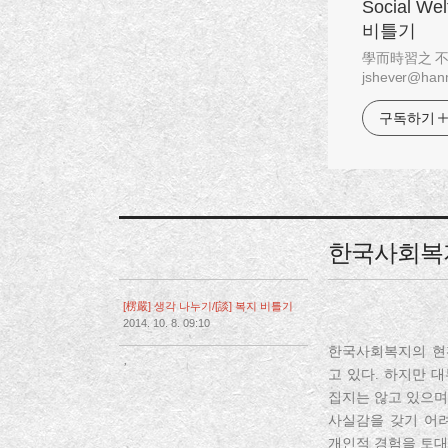
Social W
비틀기
學而時習之 不亦說乎
jshever@hanm
구독하기
한국사회복
[楞嚴] 생각 나누기/[談] 복지 비틀기
2014. 10. 8. 09:10
한국사회복지의 현
,
고 있다. 하지만 
집지는 않고 있으며
사실감을 갖기 어
개인적 경험을 토대