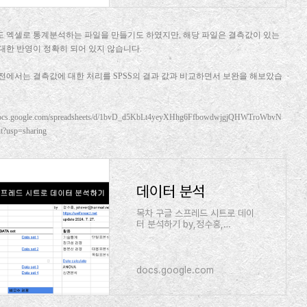
 엑셀로 통계분석하는 파일을 만들기도 하였지만, 해당 파일은 결측값이 있는
대한 반영이 정확히 되어 있지 않습니다.
전에서는 결측값에 대한 처리를 SPSS의 결과 값과 비교하면서 보완을 해보았습
/docs.google.com/spreadsheets/d/1bvD_d5KbLt4yeyXHhg6FfbowdwjgjQHWTroWbvN
t?usp=sharing
데이터 분석
목차 구글 스프레드 시트로 데이
터 분석하기 by,정수홍,
jshever@hanmail.net <a
href="http://welfareact.n
et/">https://welfareact.n
et</a> update 2024. 7.
docs.google.com
27. 목차,DATA set,활용 <a
href="#gid=1653135853">
영가설 기각의 의미</a>,<a