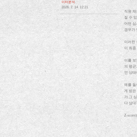
이터분석
2026. 7. 14. 12:21
직원 채
질 수 
,
어떤 심
경우가 
이러한 
이 최종
이를 보완
의 평균
인 상태
예를 들
게 받은
가 그 
다 상대
Z-sco