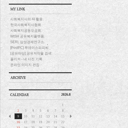
사회복지사의 AI 활용.
한국사회복지사협회.
사회복지공동모금회.
WISH 공유복지플랫폼.
SERI, 삼성경제연구소.
[PostPC] 투데이스피피씨.
[공유마당] 공유저작물 검색.
플리커 - 내 사진 기록.
온라인 이미지 편집.
2026.8
1
2
3
4
5
6
7
8
9
10
11
12
13
14
15
16
17
18
19
20
21
22
23
24
25
26
27
28
29