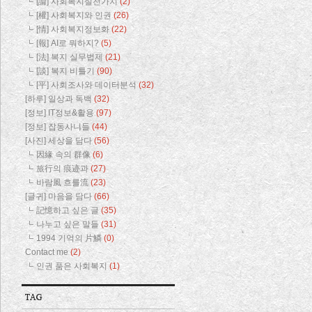
[論] 사회복지실천가치
(2)
[權] 사회복지와 인권
(26)
[情] 사회복지정보화
(22)
[報] AI로 뭐하지?
(5)
[法] 복지 실무법제
(21)
[談] 복지 비틀기
(90)
[平] 사회조사와 데이터분석
(32)
[하루] 일상과 독백
(32)
[정보] IT정보&활용
(97)
[정보] 잡동사니들
(44)
[사진] 세상을 담다
(56)
因緣 속의 群像
(6)
旅行의 痕迹과
(27)
바람風 흐를流
(23)
[글귀] 마음을 담다
(66)
記憶하고 싶은 글
(35)
나누고 싶은 말들
(31)
1994 기억의 片鱗
(0)
Contact me
(2)
인권 품은 사회복지
(1)