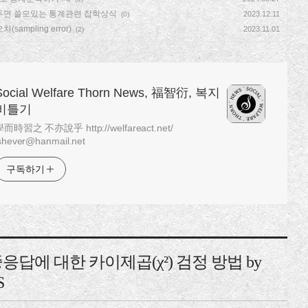
두면 쓸모있는 통계관련 잡학상식
2023.12.11
(0)
(sampling error)
2023.11.01
(2)
Social Welfare Thorn News, 福智衍, 복지
비틀기
而時習之 不亦說乎 http://welfareact.net/
shever@hanmail.net
구독하기
응답에 대한 카이제곱(χ²) 검정 방법 by
S