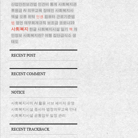
산업안전보건법
인건비
통계
사회복지관
후원금
AI
의무교육
장애인
사회복지사
엑셀
오류
위탁
인권
컴퓨터
근로기준법
법
명언
재무회계규칙
보조금
코로나19
사회복지
한글
사회복지시설
일기
책
개
인정보
사회복지란?
여행
집단급식소
생
태도
사회복지사의 AI 활용 서브 페이지 운영
사회복지시설 종사자 법정의무교육 안내
사회복지시설 공통업무 일정 관리