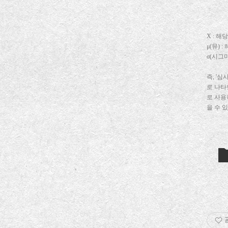
X : 
μ(뮤)
σ(시그
즉, '
로 나타
로 사용
을 수 