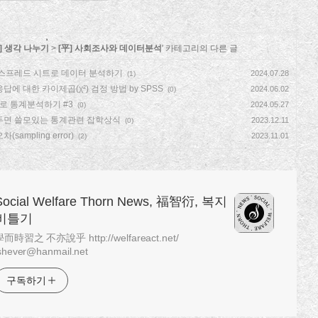
] 생각 나누기
>
[平] 사회조사와 데이터분석
' 카테고리의 다른 글
스프레드 시트로 데이터 분석하기
2024.07.28
(1)
답에 대한 카이제곱(χ²) 검정 방법 by SPSS
2024.06.02
(0)
el로 통계분석하기 #3
2024.05.27
(0)
두면 쓸모있는 통계관련 잡학상식
2023.12.11
(0)
(sampling error)
2023.11.01
(2)
Social Welfare Thorn News, 福智衍, 복지
비틀기
而時習之 不亦說乎 http://welfareact.net/
shever@hanmail.net
구독하기