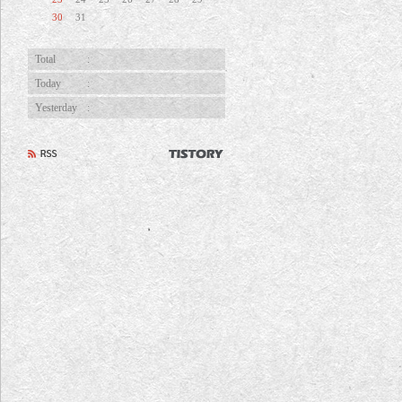
30
31
Total
:
Today
:
Yesterday
: