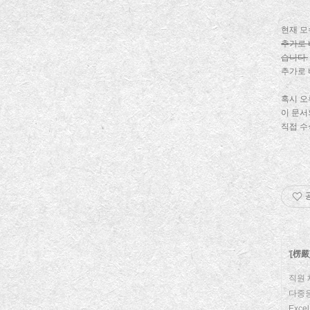
현재 모
추가로 
습니다.
추가로 
혹시 오
이 문서
직접 수
'
[楞嚴
직원 
다중응
Exc