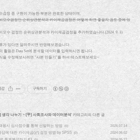
수검정 중 구현이 가능한 부분은 완료한 상태이며,
비모수검정인 순위상관분석과 카이제곱검정은 어떻게 하면 좋을지 검토 중에 있
비모수 검정인 순위상관분석과 카이제곱검정을 추가하였습니다.(2024. 9. 1)
류가 있다면 알려주시면 반영해보겠습니다.
의 활용은 Data Set에 분석할 데이터를 입력하시면 됩니다.
식을 수정해보시려면 "사본 만들기"를 하셔 테스트해보세요~
공감
구독하기
] 생각 나누기
>
[平] 사회조사와 데이터분석
' 카테고리의 다른 글
채용시 심사점수를 통해 선발하는 방법
2026.07.14
(0)
답에 대한 카이제곱(χ²) 검정 방법 by SPSS
2024.06.02
(0)
el로 통계분석하기 #3
2024.05.27
(0)