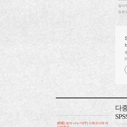
알아
표본오차
學
j
다중
SPS
[楞嚴] 생각 나누기/[平] 사회조사와 데
이터분석