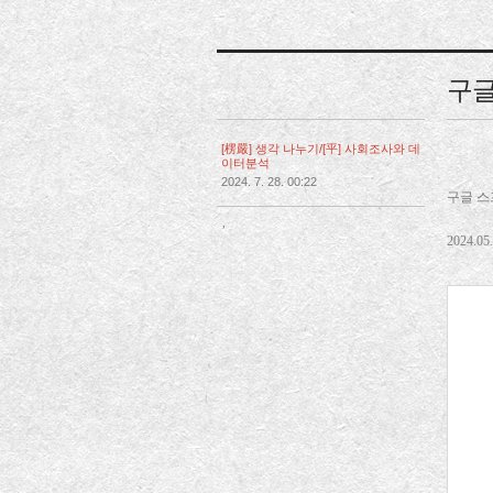
구글
[楞嚴] 생각 나누기/[平] 사회조사와 데
이터분석
2024. 7. 28. 00:22
구글 스
,
2024.