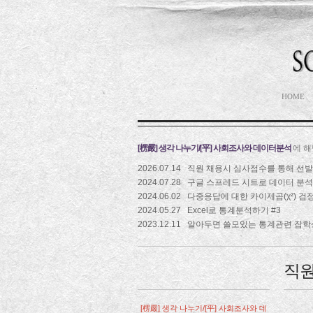
HOME
[楞嚴] 생각 나누기/[平] 사회조사와 데이터분석
에 
2026.07.14
직원 채용시 심사점수를 통해 선
2024.07.28
구글 스프레드 시트로 데이터 분
2024.06.02
다중응답에 대한 카이제곱(χ²) 검정 
2024.05.27
Excel로 통계분석하기 #3
2023.12.11
알아두면 쓸모있는 통계관련 잡학
직원
[楞嚴] 생각 나누기/[平] 사회조사와 데