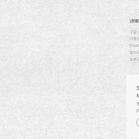
'
[楞嚴
구글 
다중응
Exc
알아
표본오차
學
j