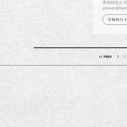
學而時習之 不亦說乎
jshever@hanm
구독하기
1
2