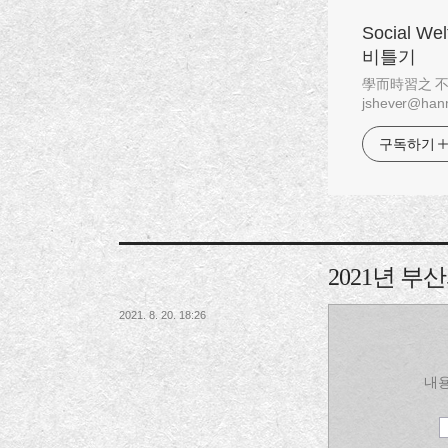
Social W
비틀기
學而時習之 不亦說乎
jshever@hanm
구독하기
2021년 
2021. 8. 20. 18:26
내