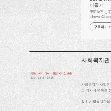
비틀기
學而時習之 不亦說乎
jshever@hanm
구독하기
사회복지관 
[정보] 복지 이야기/[福] 복지정보들
2014. 12. 24. 18:18
사회복지관 사업은 
,
그 역사적 변화를 
최초 사회복지관의 