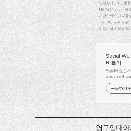
발달장애인주간활동서
Microsoft 365
시간단위 연가 사용
1년 미만 근속 근
이용시설 사회복지사
Social W
비틀기
學而時習之 不亦說乎
jshever@hanm
구독하기
영구임대아파