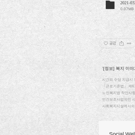
0.07MB
공감
'
[정보] 복지 이야
시간외 수당 지급시
「근로기준법」 제61
노인복지법 착안사항:
민간보조사업자인 
사회복지시설에서의
Social W