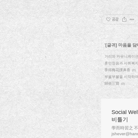
공감
'
[글귀] 마음을 담
거리와 커뮤니케이션
훈민정음과 사회복
爭得梅花撲鼻香
(0)
부블부블을 시작하
歸依三寶
(0)
Social W
비틀기
學而時習之 不亦說乎
jshever@hanm