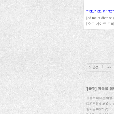
בר זה גם יעבור
[od me-at dbar ze 
[오드 메아트 드바
공감
'
[글귀] 마음을 담
가을로 떠나는 여행
己所不欲 勿施於人
(
현재는 8초?!
(0)