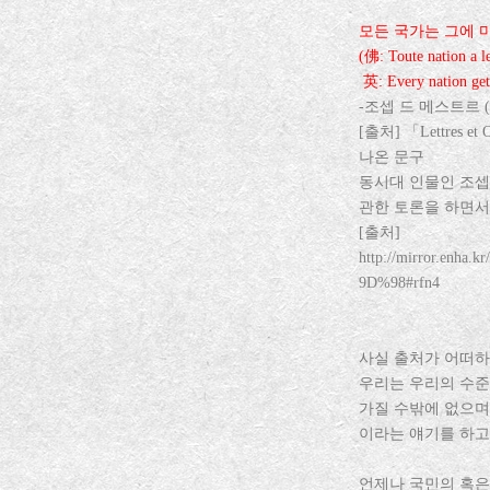
모든 국가는 그에 
(佛: Toute nation a l
英: Every nation get
-조셉 드 메스트르 (J
[출처] 「Lettres et
나온 문구
동시대 인물인 조셉 드
관한 토론을 하면서
[출처]
http://mirror.e
9D%98#rfn4
사실 출처가 어떠하
우리는 우리의 수준
가질 수밖에 없으며
이라는 얘기를 하고
언제나 국민의 혹은