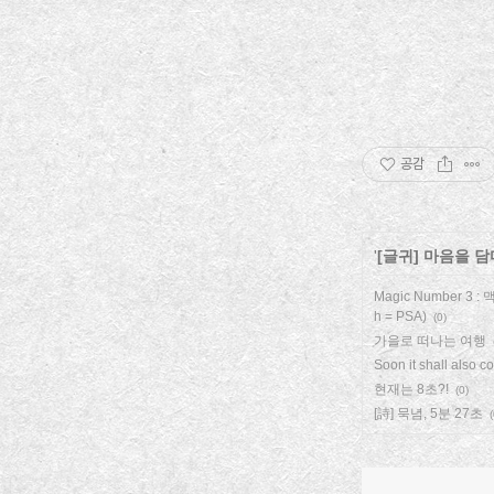
공감
'
[글귀] 마음을 담
Magic Number 3 
h = PSA)
(0)
가을로 떠나는 여행
Soon it shall also c
현재는 8초?!
(0)
[詩] 묵념, 5분 27초
(