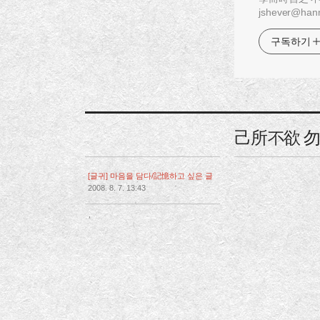
jshever@hanm
구독하기
己所不欲 
[글귀] 마음을 담다/記憶하고 싶은 글
2008. 8. 7. 13:43
,