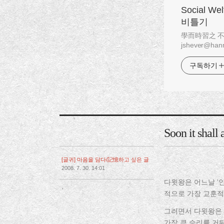
Social W
비틀기
學而時習之 不亦說乎
jshever@hanm
구독하기
Soon it shall 
[글귀] 마음을 담다/記憶하고 싶은 글
2008. 7. 30. 14:01
다윗왕은 어느날 '
,
적으로 가장 교훈적
그러면서 다윗왕은
가장 큰 승리를 거