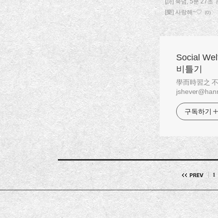
[詩] 묵념, 5분 27초
(
[樂] 사랑해~♡
(0)
Social W
비틀기
學而時習之 不亦說乎
jshever@hanm
구독하기
1