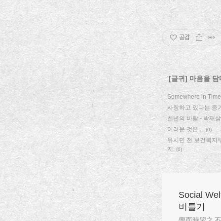
공감
'
[글귀] 마음을 담
Somewhere in Time
사랑하고 있다는 증
천년의 바람 - 박재삼(
어려운 것은...
(0)
유시민 전 보건복지부
지
(0)
Social W
비틀기
學而時習之 不亦說乎