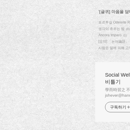
'
[글귀] 마음을 담
포르투갈 Odeleite R
생각이 흐르는 밤
(0)
Ancora Imparo
(1)
[요약] 「논어論語」
사람은 말에 의해 
Social W
비틀기
學而時習之 不亦說乎
jshever@hanm
구독하기