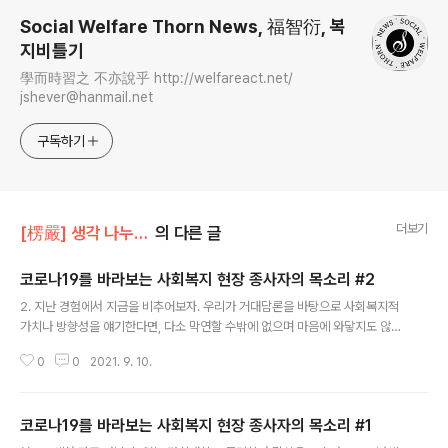
Social Welfare Thorn News, 福智衍, 복
지비틀기
學而時習之 不亦說乎 http://welfareact.net/
jshever@hanmail.net
구독하기
더보기
[楞嚴] 생각 나누기/[談] 복지 비틀기
의 다른 글
코로나19를 바라보는 사회복지 현장 종사자의 목소리 #2
글 내용
2. 지난 경험에서 지금을 비추어보자. 우리가 거대담론을 바탕으로 사회복지적
가치나 방향성을 얘기한다면, 다소 막연할 수밖에 없으며 마음에 와닿지도 않는
다. 그래서 일련의 지난 경험을 바탕으로 되짚어보는 것이 필요하다고 생각된
0
0
2021. 9. 10.
다. 우선 하나의 질문을 던져보자. 코로나19 감염병의 확산으로 대면서비스가
단절되자 우리는 어떤 선택을 했었던가? 시설 휴관 조치가 내려졌을 때, 뭐 이렇
게까지 해야하나라는 생각이 지배적이었습니다. 그래서 처음에는 곧 문을 열겠
코로나19를 바라보는 사회복지 현장 종사자의 목소리 #1
지라고 다소 안일하게 생각했던 것 같다. 단지 밀린 일좀 하고, 교육도 진행하는
글 내용
등 평소 부족했던 부분을 보충하는 기회로 바라볼 뿐이었다. 그 다음에 했던 것