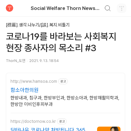
검색하기
Social Welfare Thorn News, 福智衍, 복지비틀기
티스토리
[楞嚴] 생각 나누기/[談] 복지 비틀기
코로나19를 바라보는 사회복지
현장 종사자의 목소리 #3
ThorN_도연
2021. 9. 13. 18:54
http://www.hamsoa.com
광고
함소아한의원
한방내과, 침구과, 한방부인과, 한방소아과, 한방재활의학과,
한방안 이비인후피부과
https://doctornow.co.kr
광고
닥터나우 코로나약 처방됩니다 365일