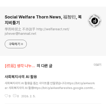
로그 정보
Social Welfare Thorn News, 福智衍, 복
지비틀기
學而時習之 不亦說乎 http://welfareact.net/
jshever@hanmail.net
구독하기
더보기
[楞嚴] 생각 나누기/[情] 사회복지정보화
의 다른 글
사회복지사의 AI 활용
글 내용
사회복지사의 AI 활용을 돕는 사이트를 만들었습니다.https://bit.ly/ai4work
er 사회복지사의 AI 활용https://bit.ly/ai4welfaresites.google.comhttp
s://thornjsh.github.io Smart Welfare Tech: 사회복지사의 AI 활용 및 실
0
0
2026. 2. 5.
무 도구현장의 고민을 기술로 해결하는 사회복지사 정수홍의 AI 워크플로우 및
디지털 도구 모음집입니다.thornjsh.github.io위 둘은 결국 같은 사이트입니