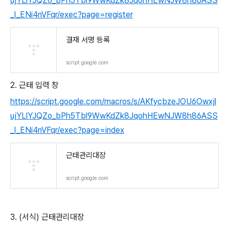
ujYLlYJQZo_bPh5Tbl9WwKdZk8JqohHEwNJW8h86ASS
_I_ENi4nVFqr/exec?page=register
결재 서명 등록
script.google.com
2. 근태 입력 창
https://script.google.com/macros/s/AKfycbzeJOU6Owxjl
ujYLlYJQZo_bPh5Tbl9WwKdZk8JqohHEwNJW8h86ASS
_I_ENi4nVFqr/exec?page=index
근태관리대장
script.google.com
3. (서식) 근태관리대장