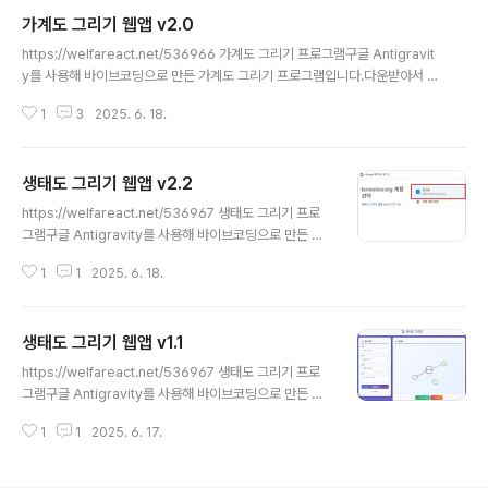
다. 세부적인 하위 페이지 목록은 다음과 같습니다.스마트복지기술 홈 스마트복
가계도 그리기 웹앱 v2.0
지기술 스마트워크 바이브 코딩(철학) 바이브 코딩(활용팁) 구글 스프레드시트
글 내용
DX 스프레드 시트 예제 DX Docs 매뉴얼 AI 활용 강좌 크리에이티브 ..
https://welfareact.net/536966 가계도 그리기 프로그램구글 Antigravit
y를 사용해 바이브코딩으로 만든 가계도 그리기 프로그램입니다.다운받아서 바
로 실행하실 수 있습니다. 업로드 용량 제한으로 GitHub를 통해 배포합니다. h
1
3
2025. 6. 18.
ttps://github.com/ThornJSH/FamilyTwelfareact.net 윈도우용 실행
프로그램이 더 익숙하실 듯하여 최종적으로 위 링크로 대체합니다.--웹앱에 대
한 정보는 아래에 있습니다.-- 기존의 가계도 그리기 웹앱에서 저장 기능을 추
생태도 그리기 웹앱 v2.2
가하였습니다.- 본인이 그린 가계도의 목록을 선택해 불러올 수 있습니다.- 마
글 내용
찬가지로 삭제도 가능합니다.- 특정 인물을 클릭하고 그것만 삭제하는 것도 가
https://welfareact.net/536967 생태도 그리기 프로
능합니다. 그리고 보다 다양한 가족관계를 구현 가능..
그램구글 Antigravity를 사용해 바이브코딩으로 만든 생
태도 그리기 프로그램입니다.다운받아서 바로 실행하실 수
1
1
2025. 6. 18.
있습니다. 업로드 용량 제한으로 GitHub를 통해 배포합니
다. https://github.com/ThornJSH/EcoMapwelfar
eact.net 윈도우용 실행 프로그램이 더 익숙하실 듯하여
생태도 그리기 웹앱 v1.1
최종적으로 위 링크로 대체합니다.--웹앱에 대한 정보는
글 내용
아래에 있습니다.-- 최초 버전에서는 불가능했던 생태도
https://welfareact.net/536967 생태도 그리기 프로
저장 문제를 해결했습니다.그외 자잘한 편의가 추가되었구
그램구글 Antigravity를 사용해 바이브코딩으로 만든 생
요~ 이번엔 claude가 아니라 Google AI Studio를 활
태도 그리기 프로그램입니다.다운받아서 바로 실행하실 수
용했습니다.https://aistudio.google.com/ 주어지는
1
1
2025. 6. 17.
있습니다. 업로드 용량 제한으로 GitHub를 통해 배포합니
토큰이 훨씬 많아, 개..
다. https://github.com/ThornJSH/EcoMapwelfar
eact.net 윈도우용 실행 프로그램이 더 익숙하실 듯하여