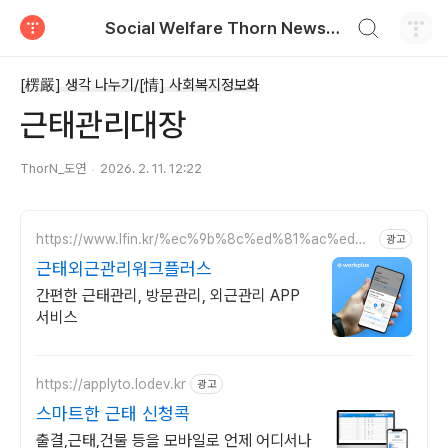
검색하기
Social Welfare Thorn News, 福智衍, 복지비틀기
티스토리
[楞嚴] 생각 나누기/[情] 사회복지정보화
근태관리대장
ThorN_도연
2026. 2. 11. 12:22
https://www.lfin.kr/%ec%9b%8c%ed%81%ac%ed%9
광고
4%8c%eb%9f%ac%ec%8a%a4/
근태외근관리워크플러스
간편한 근태관리, 방문관리, 외근관리 APP
서비스
https://applyto.lodev.kr
광고
스마트한 근태 신청콕
출결,근태,건물 등을 모바일로 언제 어디서나