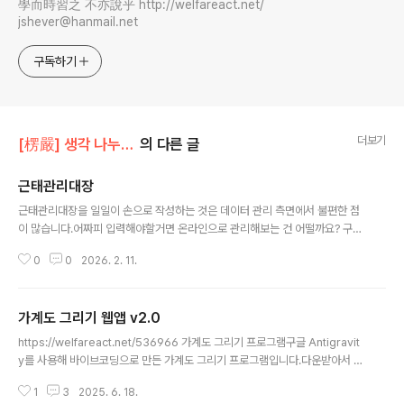
學而時習之 不亦說乎 http://welfareact.net/
jshever@hanmail.net
구독하기
더보기
[楞嚴] 생각 나누기/[情] 사회복지정보화
의 다른 글
근태관리대장
글 내용
근태관리대장을 일일이 손으로 작성하는 것은 데이터 관리 측면에서 불편한 점
이 많습니다.어짜피 입력해야할거면 온라인으로 관리해보는 건 어떨까요? 구글
스프레드 시트에 Apps Script를 써서 만들어보았습니다. 1. 직원 등록 창http
0
0
2026. 2. 11.
s://script.google.com/macros/s/AKfycbzeJOU6OwxjlujYLlYJQZ
o_bPh5Tbl9WwKdZk8JqohHEwNJW8h86ASS_I_ENi4nVFqr/exe
c?page=register 결재 서명 등록 script.google.com2. 근태 입력 창htt
가계도 그리기 웹앱 v2.0
ps://script.google.com/macros/s/AKfycbzeJOU6OwxjlujYLlYJQ
글 내용
Zo_bPh5Tbl9WwKdZk8JqohHEwNJW8h86ASS_I_ENi4nVFqr..
https://welfareact.net/536966 가계도 그리기 프로그램구글 Antigravit
y를 사용해 바이브코딩으로 만든 가계도 그리기 프로그램입니다.다운받아서 바
로 실행하실 수 있습니다. 업로드 용량 제한으로 GitHub를 통해 배포합니다. h
1
3
2025. 6. 18.
ttps://github.com/ThornJSH/FamilyTwelfareact.net 윈도우용 실행