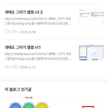
프로그램이 더 익숙하실 듯하여 최종적으로 위 링크로 대체합니다.--웹앱에 대
한 정보는 아래에 있습니다.-- 기존의 가계도 그리기 웹앱에서 저장 기능을 추
생태도 그리기 웹앱 v2.2
가하였습니다.- 본인이 그린 가계도의 목록을 선택해 불러올 수 있습니다.- 마
글 내용
찬가지로 삭제도 가능합니다.- 특정 인물을 클릭하고 그것만 삭제하는 것도 가
https://welfareact.net/536967 생태도 그리기 프로
능합니다. 그리고 보다 다양한 가족관계를 구현 가능..
그램구글 Antigravity를 사용해 바이브코딩으로 만든 생
태도 그리기 프로그램입니다.다운받아서 바로 실행하실 수
1
1
2025. 6. 18.
있습니다. 업로드 용량 제한으로 GitHub를 통해 배포합니
다. https://github.com/ThornJSH/EcoMapwelfar
eact.net 윈도우용 실행 프로그램이 더 익숙하실 듯하여
생태도 그리기 웹앱 v1.1
최종적으로 위 링크로 대체합니다.--웹앱에 대한 정보는
글 내용
아래에 있습니다.-- 최초 버전에서는 불가능했던 생태도
https://welfareact.net/536967 생태도 그리기 프로
저장 문제를 해결했습니다.그외 자잘한 편의가 추가되었구
그램구글 Antigravity를 사용해 바이브코딩으로 만든 생
요~ 이번엔 claude가 아니라 Google AI Studio를 활
태도 그리기 프로그램입니다.다운받아서 바로 실행하실 수
용했습니다.https://aistudio.google.com/ 주어지는
1
1
2025. 6. 17.
있습니다. 업로드 용량 제한으로 GitHub를 통해 배포합니
토큰이 훨씬 많아, 개..
다. https://github.com/ThornJSH/EcoMapwelfar
eact.net 윈도우용 실행 프로그램이 더 익숙하실 듯하여
최종적으로 위 링크로 대체합니다.--웹앱에 대한 정보는
아래에 있습니다.-- https://script.google.com/macr
이 블로그 인기글
os/s/AKfycbw2qqyDIpjIaOHN2qBusKLnbh3Mcb
FXQkvcf_ibxkrPYXx8Lag8zswUV6XF1kLfjPs/ex
ec https://script.google.com..