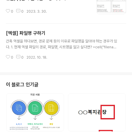
글 내용
0
0
2023. 3. 30.
[엑셀] 파일명 구하기
글 내용
간혹 엑셀을 하다보면, 경로 문제 등의 이유로 파일명을 알아야 하는 경우가 있
다. 1. 현재 엑셀 파일의 경로, 파일명, 시트명을 알고 싶다면? =cell("filenam
e") 2. 현재의 파일명만 알고 싶다면? =MID(LEFT((CELL("filename")),FIN
0
0
2022. 10. 18.
D("]",(CELL("filename")))-1),FIND("[",(CELL("filename")))+1,LEN((CE
LL("filename")))) 3. 현재의 시트명만 알고 싶다면? =MID(CELL("filenam
e"), FIND("]", CELL("filename"))+1, LEN(CELL("filename"))-FIND("]",
CELL("filename"))) 4. 1번의 출력값에서 특정 문자가 몇번째인지 찾으려면?
예를 들어..
이 블로그 인기글