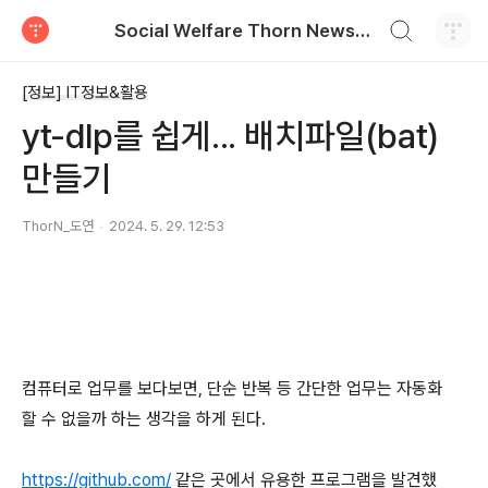
검색하기
Social Welfare Thorn News, 福智衍, 복지비틀기
티스토리
[정보] IT정보&활용
yt-dlp를 쉽게... 배치파일(bat)
만들기
ThorN_도연
2024. 5. 29. 12:53
컴퓨터로 업무를 보다보면, 단순 반복 등 간단한 업무는 자동화
할 수 없을까 하는 생각을 하게 된다.
https://github.com/
같은 곳에서 유용한 프로그램을 발견했