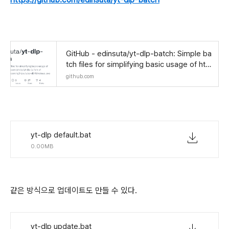
GitHub - edinsuta/yt-dlp-batch: Simple ba
tch files for simplifying basic usage of htt
ps://github.com/yt-dlp/yt-dlp (a fork of ht
github.com
yt-dlp default.bat
0.00MB
같은 방식으로 업데이트도 만들 수 있다.
yt-dlp update.bat