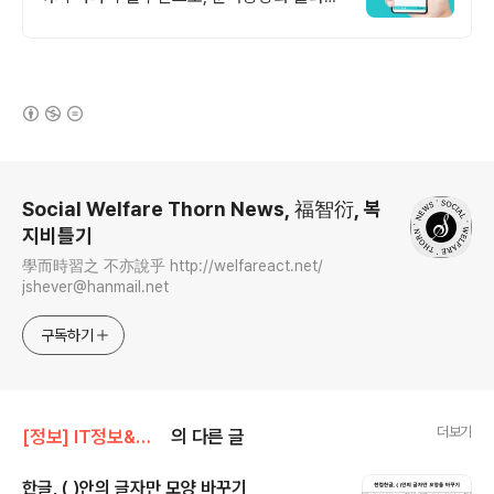
독
(새창열림)
로그 정보
Social Welfare Thorn News, 福智衍, 복
지비틀기
學而時習之 不亦說乎 http://welfareact.net/
jshever@hanmail.net
구독하기
더보기
[정보] IT정보&활용
의 다른 글
한글, ( )안의 글자만 모양 바꾸기