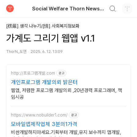
검색하기
Social Welfare Thorn News, 福智衍, 복지비틀기
티스토리
[楞嚴] 생각 나누기/[情] 사회복지정보화
가계도 그리기 웹앱 v1.1
ThorN_도연
2025. 6. 12. 13:09
http://프로그램개발.com
광고
개인프로그램 개발의뢰 밝은터
웹앱, 저렴한 프로그램 개발의뢰 ,20년경력 프로그래머, 책
임시공
https://www.nobuilder1.com/
광고
모바일앱제작업체 3분의1가격
비싼개발하지마세요.기획부터 개발,유지 보수까지 앱개발,