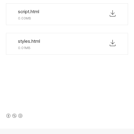
script.html
0.03MB
styles.html
0.01MB
(새창열림)
로그 정보