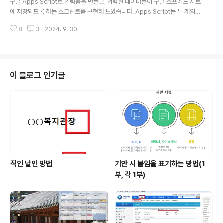
구글 Apps Script로 입력폼을 만들고, 입력된 데이터들이 구글 스프레드 시트
nt-preserving PDF docum..
에 저장되도록 하는 스크립트를 구현해 보았습니다. Apps Script는 두 개의
파일로 작동합니다.Code.gs라는 이름의 스크립트 파일과 웹화면을 통해 보여
8
3
2024. 9. 30.
질 index.html이 그것입니다. ※ 이 스크립트는 기본적으로 구글 스프레드 시
트의 Apps Script를 다룰 줄 아는 사람을 대상으로 하기 때문에 스크립트 적
용 이전단계에 대해서는 설명하지 않습니다. Code.gs // 스프레드시트 ID와
시트 이름, 서명이미지 저장 폴더 ID를 변수로 선언var SPREADSHEET_ID =
' YOUR_SPREADSHEET_ID';var SHEET_NAME = '시트1';var FOLDER
이 블로그 인기글
_ID = ' YOUR_FOLDER..
직인 날인 방법
기안 시 붙임을 표기하는 방법(1
부, 각 1부)