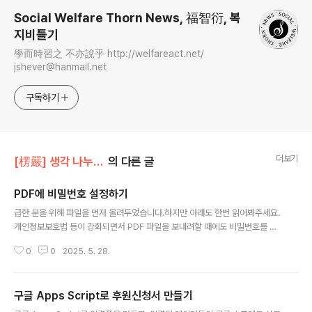
Social Welfare Thorn News, 福智衍, 복
지비틀기
學而時習之 不亦說乎 http://welfareact.net/
jshever@hanmail.net
구독하기
더보기
[楞嚴] 생각 나누기/[情] 사회복지정보화
의 다른 글
PDF에 비밀번호 설정하기
글 내용
급한 분을 위해 파일을 먼저 올려두었습니다.하지만 아래도 한번 읽어봐주세요.
개인정보보호법 등이 강화되면서 PDF 파일을 보내려할 때에도 비밀번호를 설
정해야하는 경우가 있습니다.하지만 유료 프로그램을 사용해야하는 등 쉽지가
0
0
2025. 5. 28.
않습니다.특정 웹사이트를 이용하면 비밀번호를 걸어주기도 하지만, 그 경우 서
버로 파일을 일단 업로드 해야하기 때문에 해당 파일이 유출되지 않을 것이라는
보장은 없습니다. 그래서 찾아보았습니다.Github에 보면 qpdf라는 프로그램
구글 Apps Script로 후원신청서 만들기
이 있습니다.https://github.com/qpdf/qpdf GitHub - qpdf/qpdf: qpd
글 내용
f: A content-preserving PDF document transformerqpdf: A conte