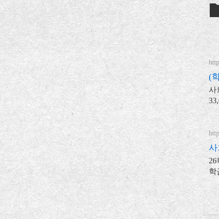
htt
(
사
33
http
사
2
학
사