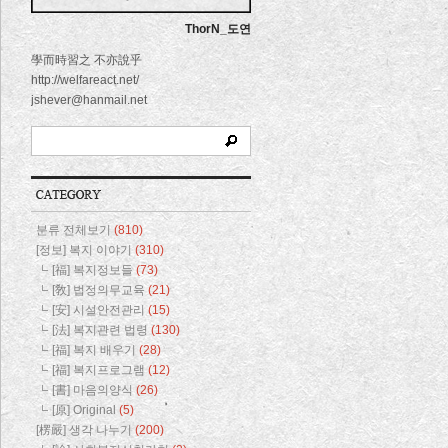
ThorN_도연
學而時習之 不亦說乎
http://welfareact.net/
jshever@hanmail.net
분류 전체보기
(810)
[정보] 복지 이야기
(310)
[福] 복지정보들
(73)
[敎] 법정의무교육
(21)
[安] 시설안전관리
(15)
[法] 복지관련 법령
(130)
[福] 복지 배우기
(28)
[福] 복지프로그램
(12)
[書] 마음의양식
(26)
[原] Original
(5)
[楞嚴] 생각 나누기
(200)