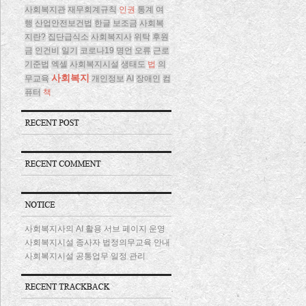
사회복지관
재무회계규칙
인권
통계
여
행
산업안전보건법
한글
보조금
사회복
지란?
집단급식소
사회복지사
위탁
후원
금
인건비
일기
코로나19
명언
오류
근로
기준법
엑셀
사회복지시설
생태도
법
의
사회복지
무교육
개인정보
AI
장애인
컴
퓨터
책
사회복지사의 AI 활용 서브 페이지 운영
사회복지시설 종사자 법정의무교육 안내
사회복지시설 공통업무 일정 관리