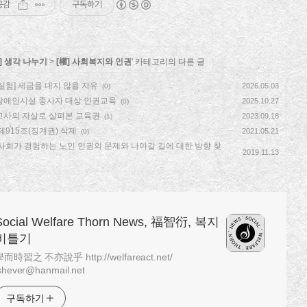
공감
구독하기
] 생각 나누기
>
[權] 사회복지와 인권
' 카테고리의 다른 글
실험] 세금을 내지 않을 자유
2026.05.03
(0)
장애인시설 종사자 대상 인권교육
2025.10.27
(0)
교사의 자살로 살펴본 교육권
2023.09.18
(1)
제915조(징계권) 삭제
2021.05.21
(0)
사회가 경험하는 노인 인권의 문제와 나아갈 길에 대한 방향 찾
2019.11.13
Social Welfare Thorn News, 福智衍, 복지
비틀기
而時習之 不亦說乎 http://welfareact.net/
shever@hanmail.net
구독하기