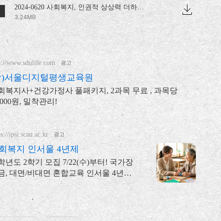
2024-0620 사회복지, 인권적 상상력 더하기.pdf
3.24MB
p://www.sdulife.com
광고
학)서울디지털평생교육원
회복지사+건강가정사 풀패키지, 2과목 무료 , 과목당
,000원, 밀착관리!
s://ipsi.scau.ac.kr
광고
회복지 인서울 4년제
6학년도 2학기 모집 7/22(수)부터! 국가장
금, 대면/비대면 혼합교육 인서울 4년제
회복지학과 자격과 진로를 함께 준비!