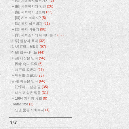
[論] 사회복지실천가치
(2)
[權] 사회복지와 인권
(26)
[情] 사회복지정보화
(22)
[報] AI로 뭐하지?
(5)
[法] 복지 실무법제
(21)
[談] 복지 비틀기
(90)
[平] 사회조사와 데이터분석
(32)
[하루] 일상과 독백
(32)
[정보] IT정보&활용
(97)
[정보] 잡동사니들
(44)
[사진] 세상을 담다
(56)
因緣 속의 群像
(6)
旅行의 痕迹과
(27)
바람風 흐를流
(23)
[글귀] 마음을 담다
(66)
記憶하고 싶은 글
(35)
나누고 싶은 말들
(31)
1994 기억의 片鱗
(0)
Contact me
(2)
인권 품은 사회복지
(1)