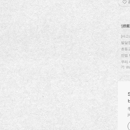
'
[楞嚴
[사고
발달
초등
민법 
우리 
기
(0)
學
j