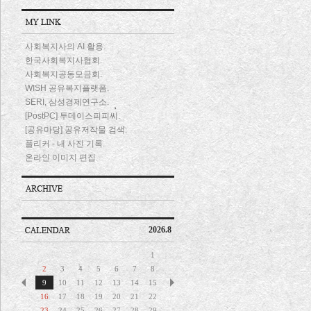
사회복지사의 AI 활용.
한국사회복지사협회.
사회복지공동모금회.
WISH 공유복지플랫폼.
SERI, 삼성경제연구소.
[PostPC] 투데이스피피씨.
[공유마당] 공유저작물 검색.
플리커 - 내 사진 기록.
온라인 이미지 편집.
2026.8
1
2
3
4
5
6
7
8
9
10
11
12
13
14
15
16
17
18
19
20
21
22
23
24
25
26
27
28
29