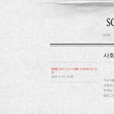
HOME
사회
[楞嚴] 생각 나누기/[權] 사회복지와 인
권
2024. 6. 27. 18:38
지난 6
교육의 
,
주제는 
많은 고